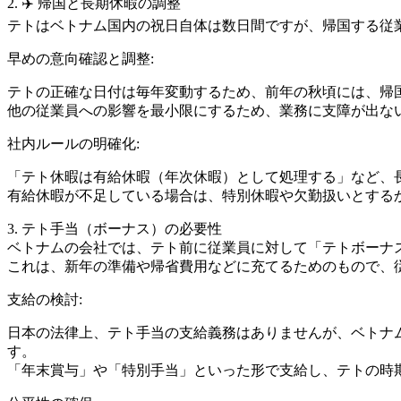
2. ✈️ 帰国と長期休暇の調整
テトはベトナム国内の祝日自体は数日間ですが、帰国する従
早めの意向確認と調整:
テトの正確な日付は毎年変動するため、前年の秋頃には、帰
他の従業員への影響を最小限にするため、業務に支障が出な
社内ルールの明確化:
「テト休暇は有給休暇（年次休暇）として処理する」など、
有給休暇が不足している場合は、特別休暇や欠勤扱いとする
3. テト手当（ボーナス）の必要性
ベトナムの会社では、テト前に従業員に対して「テトボーナ
これは、新年の準備や帰省費用などに充てるためのもので、
支給の検討:
日本の法律上、テト手当の支給義務はありませんが、ベトナ
す。
「年末賞与」や「特別手当」といった形で支給し、テトの時