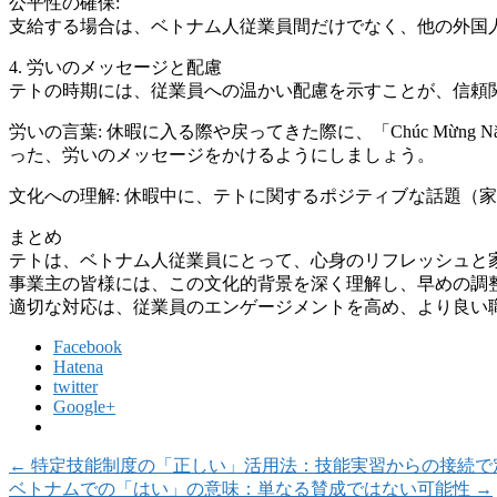
公平性の確保:
支給する場合は、ベトナム人従業員間だけでなく、他の外国
4. 労いのメッセージと配慮
テトの時期には、従業員への温かい配慮を示すことが、信頼
労いの言葉: 休暇に入る際や戻ってきた際に、「Chúc Mừ
った、労いのメッセージをかけるようにしましょう。
文化への理解: 休暇中に、テトに関するポジティブな話題（
まとめ
テトは、ベトナム人従業員にとって、心身のリフレッシュと
事業主の皆様には、この文化的背景を深く理解し、早めの調
適切な対応は、従業員のエンゲージメントを高め、より良い
Facebook
Hatena
twitter
Google+
←
特定技能制度の「正しい」活用法：技能実習からの接続で
ベトナムでの「はい」の意味：単なる賛成ではない可能性
→