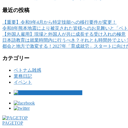
最近の投稿
【重要】令和9年4月から特定技能への移行要件が変更！
令和8年熊本地震により被災された皆様へのお見舞いと「ベ
【外国人雇用】現場と外国人が共に成長する受け入れの極意
日本語教育は就業時間内に行うべき？それとも時間外でよい
都会と地方で激変する！2027年「育成就労」スタートに向
カテゴリー
ベトナム雑感
業務日記
イベント
PAGETOP