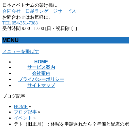
日本とベトナムの架け橋に
合同会社 日越ランゲージサービス
お問合わせはお気軽に。
TEL 054-351-7388
受付時間 9:00 - 17:00 [日・祝日除く ]
MENU
メニューを飛ばす
HOME
サービス案内
会社案内
プライバシーポリシー
サイトマップ
ブログ記事
HOME
»
ブログ記事
»
イベント
»
テト（旧正月）：休暇を申請されたら？準備と配慮のポ